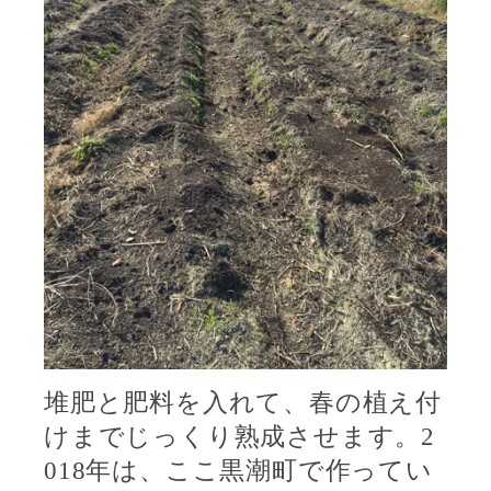
堆肥と肥料を入れて、春の植え付
けまでじっくり熟成させます。
2
018
年は、ここ黒潮町で作ってい