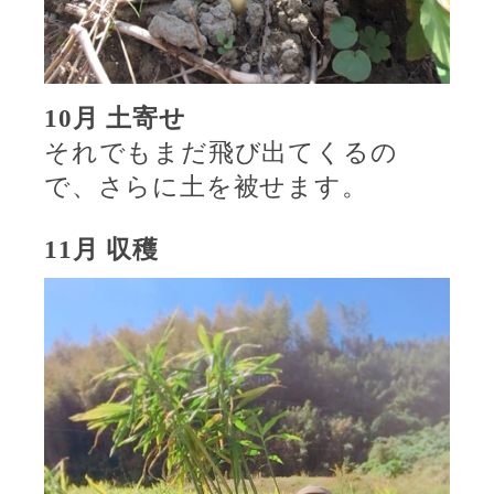
10
月
土寄せ
それでもまだ飛び出てくるの
で、さらに土を被せます。
11
月
収穫